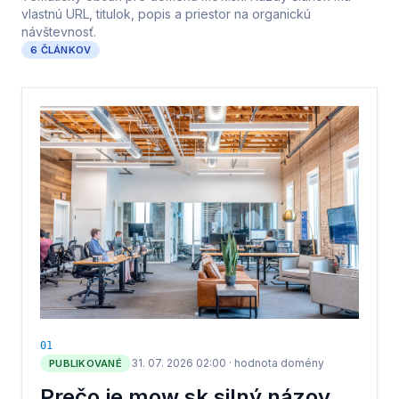
vlastnú URL, titulok, popis a priestor na organickú
návštevnosť.
6
ČLÁNKOV
0
1
31. 07. 2026 02:00
·
hodnota domény
PUBLIKOVANÉ
Prečo je mow.sk silný názov