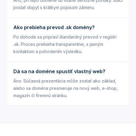
Áno, pri tejto doméne sú vítané seriózne ponuky. Stačí
poslať dopyt s krátkym popisom zámeru.
Ako prebieha prevod .sk domény?
Po dohode sa pripraví štandardný prevod v registri
.sk. Proces prebieha transparentne, s jasným
kontaktom a potvrdením výsledku.
Dá sa na doméne spustiť vlastný web?
Áno. Súčasná prezentácia môže zostať ako základ,
alebo sa doména presmeruje na nový web, e-shop,
magazín či firemnú stránku.