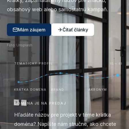
Krátky, zapamätateľný názov pre značku,
obsahový web alebo samostatnú kampaň.
Mám záujem
Čítať články
Foto:
Unsplash
TEMATICKÝ PROFIL
01 — 03
KRÁTKA DOMÉNA
BRAND
AKRONYM
DOMÉNA JE NA PREDAJ
Hľadáte názov pre projekt v téme
krátka
doména
? Napíšte nám stručne, ako chcete