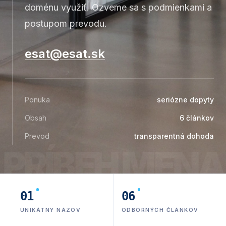
doménu využiť. Ozveme sa s podmienkami a
postupom prevodu.
esat@esat.sk
Ponuka
seriózne dopyty
Obsah
6
článkov
Prevod
transparentná dohoda
PRÍBEH MENA
01
06
UNIKÁTNY NÁZOV
ODBORNÝCH ČLÁNKOV