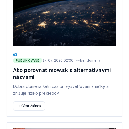
0
5
27. 07. 2026 02:00
·
výber domény
PUBLIKOVANÉ
Ako porovnať mow.sk s alternatívnymi
názvami
Dobrá doména šetrí čas pri vysvetľovaní značky a
znižuje riziko preklepov.
Čítať článok