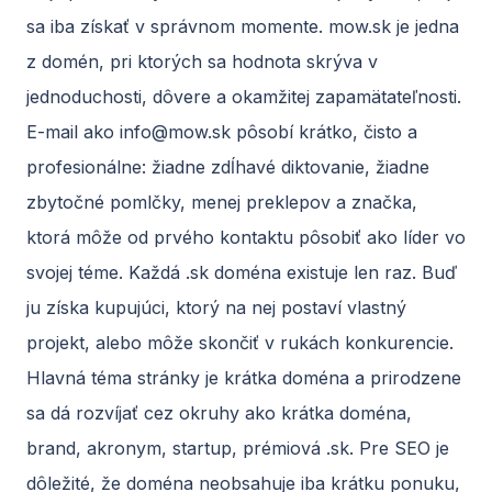
sa iba získať v správnom momente. mow.sk je jedna
z domén, pri ktorých sa hodnota skrýva v
jednoduchosti, dôvere a okamžitej zapamätateľnosti.
E-mail ako
info@mow.sk
pôsobí krátko, čisto a
profesionálne: žiadne zdĺhavé diktovanie, žiadne
zbytočné pomlčky, menej preklepov a značka,
ktorá môže od prvého kontaktu pôsobiť ako líder vo
svojej téme. Každá .sk doména existuje len raz. Buď
ju získa kupujúci, ktorý na nej postaví vlastný
projekt, alebo môže skončiť v rukách konkurencie.
Hlavná téma stránky je krátka doména a prirodzene
sa dá rozvíjať cez okruhy ako krátka doména,
brand, akronym, startup, prémiová .sk. Pre SEO je
dôležité, že doména neobsahuje iba krátku ponuku,