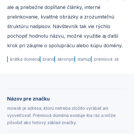
ale aj priebežne dopĺňané články, interné
prelinkovanie, kvalitné obrázky a zrozumiteľnú
štruktúru nadpisov. Návštevník tak vie rýchlo
pochopiť hodnotu názvu, možné využitie aj ďalší
krok pri záujme o spoluprácu alebo kúpu domény.
krátka doména
brand
akronym
startup
prémiová .sk
Názov pre značku
mow.sk je adresa, ktorú netreba zložito vyrábať ani
vysvetľovať. Prémiová doména existuje iba raz a môže
pôsobiť ako hotový základ značky.