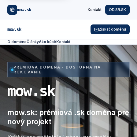
mow.sk
Kontakt
OD.SR.SK
mow.sk
Získať doménu
O doméne
Články
Ako kúpiť
Kontakt
PRÉMIOVÁ DOMÉNA · DOSTUPNÁ NA
ROKOVANIE
mow.sk
mow.sk: prémiová .sk doména pre
nový projekt