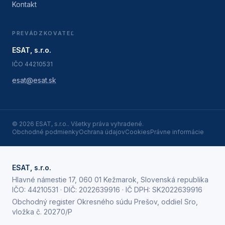
Kontakt
PREVÁDZKOVATEĽ
ESAT, s.r.o.
IČO
44210531
esat@esat.sk
©
2026
ESAT, s.r.o.
. Všetky práva vyhradené.
Obchodné podmienky
Ochrana údajov
Cookies
Právne informácie
ESAT, s.r.o.
Hlavné námestie 17, 060 01 Kežmarok, Slovenská republika
IČO:
44210531
· DIČ:
2022639916
· IČ DPH:
SK2022639916
Obchodný register Okresného súdu Prešov, oddiel Sro,
vložka č. 20270/P