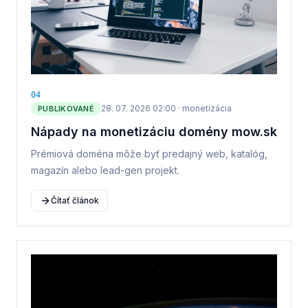
0
4
28. 07. 2026 02:00
·
monetizácia
PUBLIKOVANÉ
Nápady na monetizáciu domény mow.sk
Prémiová doména môže byť predajný web, katalóg,
magazín alebo lead-gen projekt.
Čítať článok