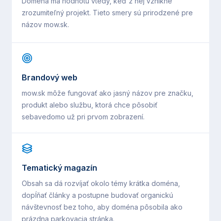
Doména má hodnotu vtedy, keď z nej vznikne
zrozumiteľný projekt. Tieto smery sú prirodzené pre
názov
mow.sk
.
Brandový web
mow.sk môže fungovať ako jasný názov pre značku,
produkt alebo službu, ktorá chce pôsobiť
sebavedomo už pri prvom zobrazení.
Tematický magazín
Obsah sa dá rozvíjať okolo témy krátka doména,
dopĺňať články a postupne budovať organickú
návštevnosť bez toho, aby doména pôsobila ako
prázdna parkovacia stránka.